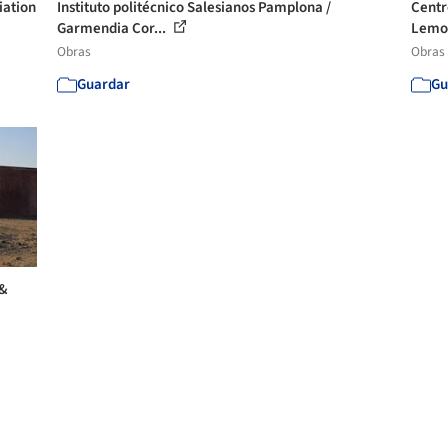
iation
Instituto politécnico Salesianos Pamplona /
Centro
Garmendia Cor...
Lemoa
Obras
Obras
Guardar
Gu
 &