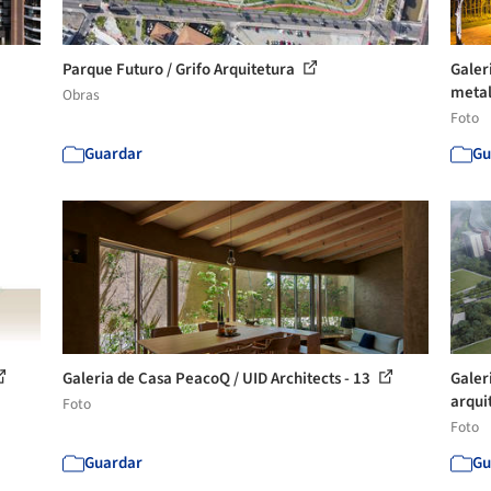
Parque Futuro / Grifo Arquitetura
Galer
metal
Obras
Foto
Guardar
Gu
Galeria de Casa PeacoQ / UID Architects - 13
Galer
arquit
Foto
Foto
Guardar
Gu