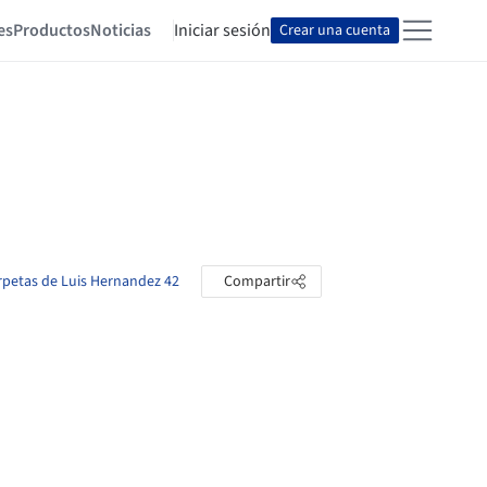
es
Productos
Noticias
Iniciar sesión
Crear una cuenta
arpetas de Luis Hernandez 42
Compartir