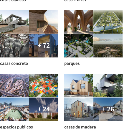
+ 72
casas concreto
parques
+ 24
+ 26
espacios publicos
casas de madera