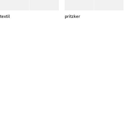
textil
pritzker
+ 2
bambo
mobiliario
+ 1