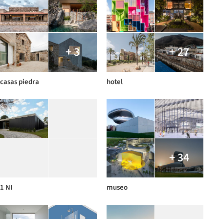
+ 3
+ 27
casas piedra
hotel
+ 34
1 NI
museo