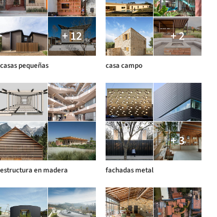
+ 12
+ 2
casas pequeñas
casa campo
+ 3
estructura en madera
fachadas metal