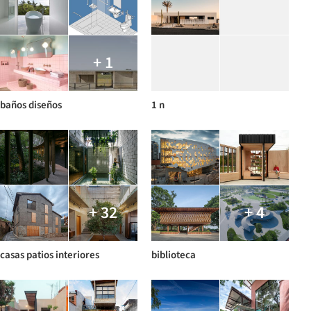
+ 1
baños diseños
1 n
+ 32
+ 4
casas patios interiores
biblioteca