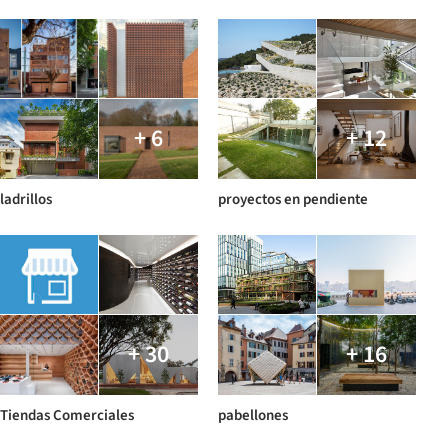
+ 6
+ 12
ladrillos
proyectos en pendiente
+ 30
+ 16
Tiendas Comerciales
pabellones