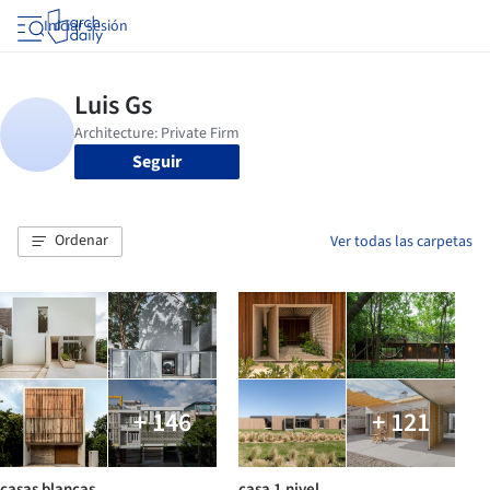
Iniciar sesión
Seguir
Ordenar
Ver todas las carpetas
+ 146
+ 121
casas blancas
casa 1 nivel