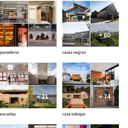
+ 3
+ 60
panaderia
casas negras
+ 21
+ 74
escuelas
casa tabique