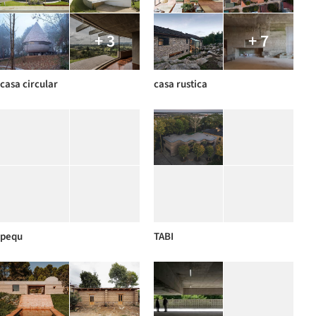
+ 3
+ 7
casa circular
casa rustica
pequ
TABI