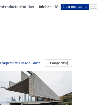
es
Productos
Noticias
Iniciar sesión
Crear una cuenta
as carpetas de Luciano Sousa
Compartir