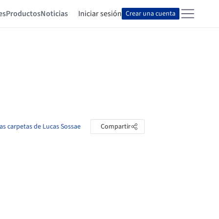
es
Productos
Noticias
Iniciar sesión
Crear una cuenta
las carpetas de Lucas Sossae
Compartir