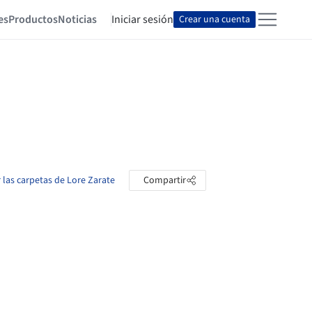
es
Productos
Noticias
Iniciar sesión
Crear una cuenta
 las carpetas de Lore Zarate
Compartir