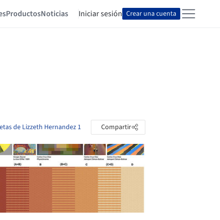
es
Productos
Noticias
Iniciar sesión
Crear una cuenta
petas de Lizzeth Hernandez 1
Compartir