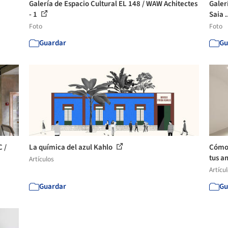
Galería de Espacio Cultural EL 148 / WAW Achitectes
Galer
- 1
Saia .
Foto
Foto
Guardar
Gu
 /
La química del azul Kahlo
Cómo 
tus a
Artículos
Artícu
Guardar
Gu