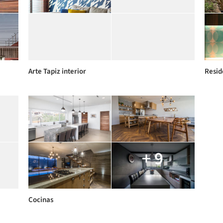
Arte Tapiz interior
Resid
+ 9
Cocinas