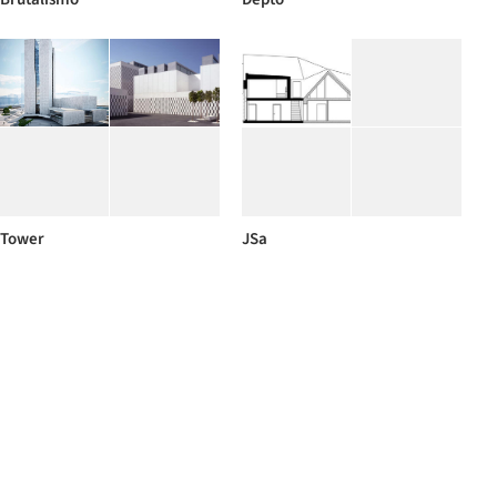
Tower
JSa