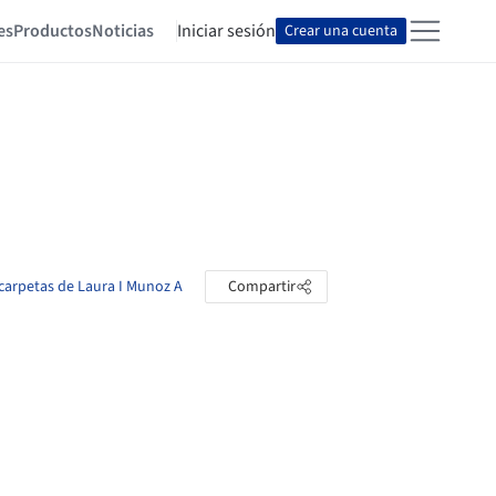
es
Productos
Noticias
Iniciar sesión
Crear una cuenta
 carpetas de Laura I Munoz A
Compartir