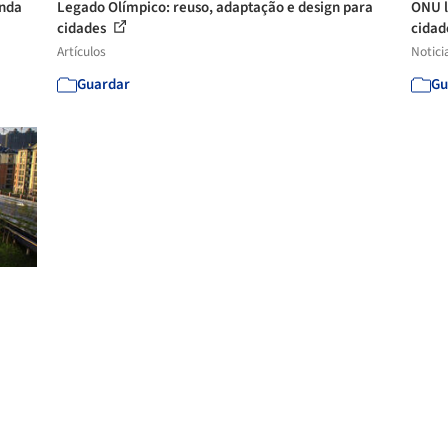
enda
Legado Olímpico: reuso, adaptação e design para
ONU l
cidades
cidad
Artículos
Notici
Guardar
Gu