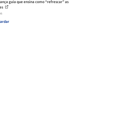
ança guia que ensina como “refrescar” as
es
as
ardar