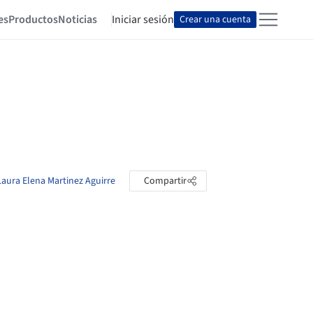
es
Productos
Noticias
Iniciar sesión
Crear una cuenta
Laura Elena Martinez Aguirre
Compartir