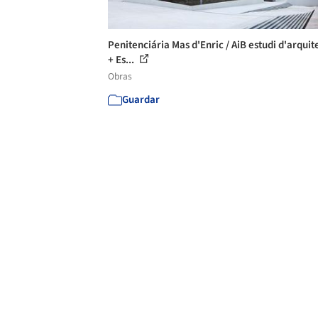
Penitenciária Mas d'Enric / AiB estudi d'arquit
+ Es...
Obras
Guardar