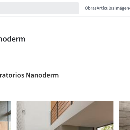
Obras
Artículos
Imágen
oratorios Nanoderm