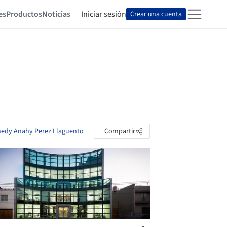
es
Productos
Noticias
Iniciar sesión
Crear una cuenta
nnedy Anahy Perez Llaguento
Compartir