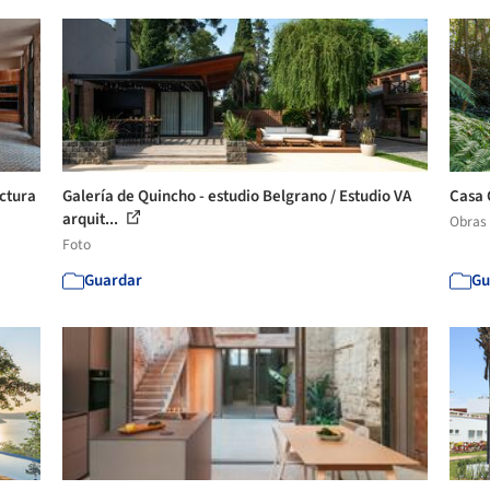
ectura
Galería de Quincho - estudio Belgrano / Estudio VA
Casa 
arquit...
Obras
Foto
Guardar
Gu