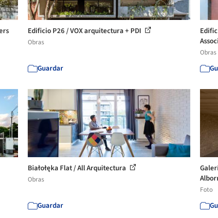
ers
Edificio P26 / VOX arquitectura + PDI
Edifi
Assoc
Obras
Obras
Guardar
Gu
Białołęka Flat / All Arquitectura
Galer
Albor
Obras
Foto
Guardar
Gu