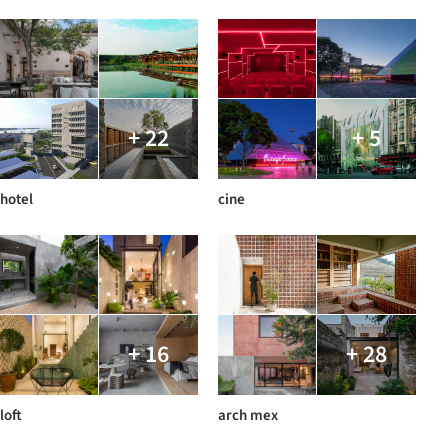
+ 22
+ 5
hotel
cine
+ 16
+ 28
loft
arch mex