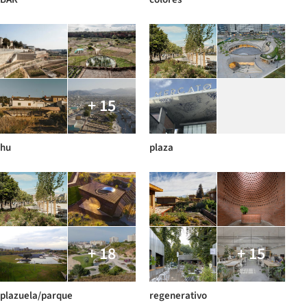
+ 15
hu
plaza
+ 18
+ 15
plazuela/parque
regenerativo