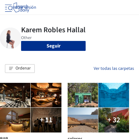
Iniciar sesión
Seguir
Ordenar
Ver todas las carpetas
+ 11
+ 32
BAR
colores