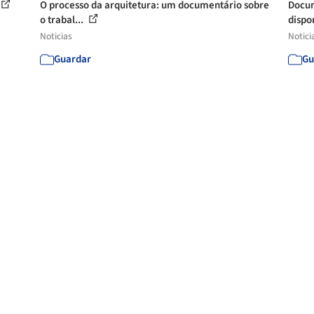
O processo da arquitetura: um documentário sobre
Docum
o trabal...
dispon
Noticias
Notici
Guardar
Gu