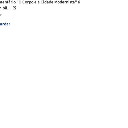
entário "O Corpo e a Cidade Modernista" é
ibil...
as
ardar