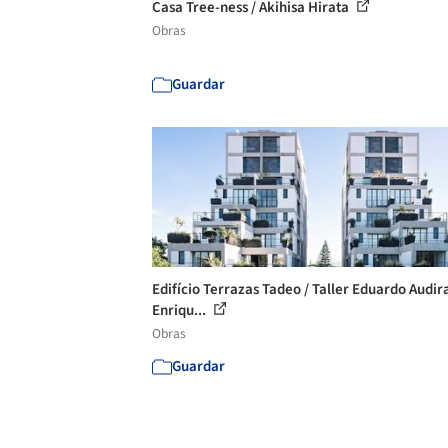
Casa Tree-ness / Akihisa Hirata
Obras
Guardar
Edifício Terrazas Tadeo / Taller Eduardo Audir
Enriqu...
Obras
Guardar