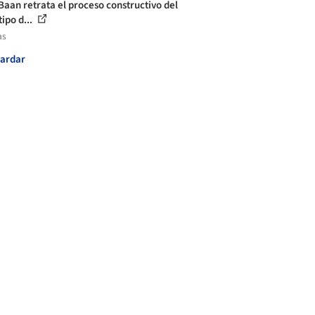
Baan retrata el proceso constructivo del
ipo d...
as
ardar