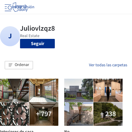
Iniciar sesión
Seguir
Ordenar
Ver todas las carpetas
+ 797
+ 238
Interiores de casa
No