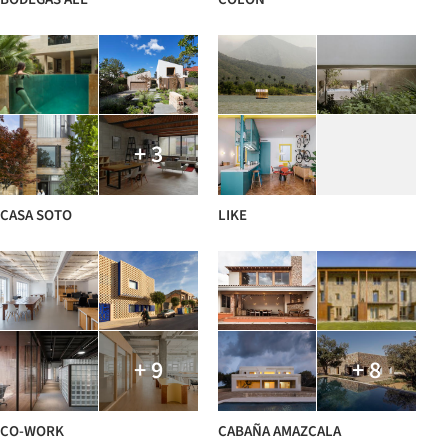
+ 3
CASA SOTO
LIKE
+ 9
+ 8
CO-WORK
CABAÑA AMAZCALA