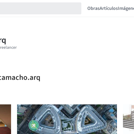
Obras
Artículos
Imágen
ncamacho.arq