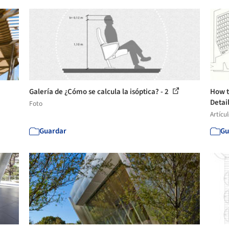
Galería de ¿Cómo se calcula la isóptica? - 2
How t
Detail
Foto
Artícu
Guardar
Gu