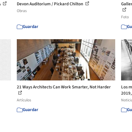
A
Devon Auditorium / Pickard Chilton
Galle
Obras
Foto
Guardar
Gu
21 Ways Architects Can Work Smarter, Not Harder
Los m
2019,
Artículos
Notici
Guardar
Gu