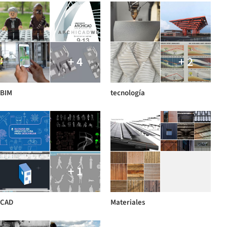
+ 4
+ 2
BIM
tecnología
+ 1
CAD
Materiales