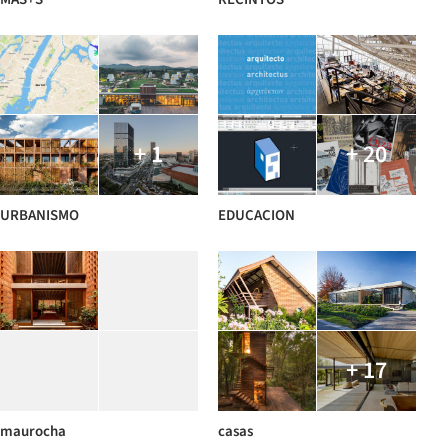
+ 1
+ 20
URBANISMO
EDUCACION
+ 17
maurocha
casas