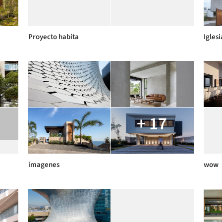
Proyecto habita
Igles
+ 17
imagenes
wow