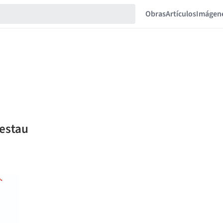
Obras
Artículos
Imágen
 estau