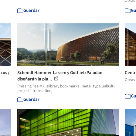
Obras
Guardar
Gu
cos /
Schmidt Hammer Lassen y Gottlieb Paludan
Centr
diseñarán la pla...
Obras
[missing "es-MX.jslibrary.bookmarks_meta_type.unbuilt-
project" translation]
Gu
Guardar