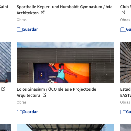
Saint-
Sporthalle Kepler- und Humboldt-Gymnasium / h4a
Club 
Architekten
Obras
Obras
Guardar
Gu
Loios Ginasium / ÔCO Ideias e Projectos de
Estud
Arquitectura
EASTW
Obras
Obras
Guardar
Gu