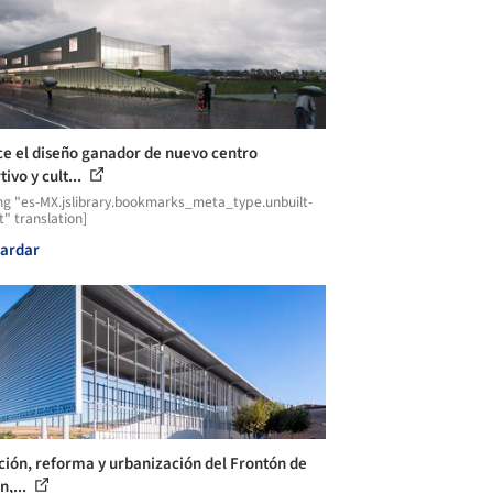
e el diseño ganador de nuevo centro
ivo y cult...
ng "es-MX.jslibrary.bookmarks_meta_type.unbuilt-
t" translation]
ardar
ción, reforma y urbanización del Frontón de
n,...