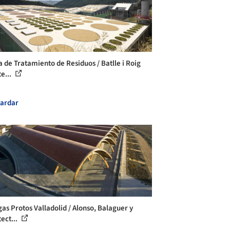
a de Tratamiento de Residuos / Batlle i Roig
e...
ardar
as Protos Valladolid / Alonso, Balaguer y
ect...