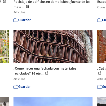
17
Reciclaje de edificios en demolición: ¿fuente de los
Espac
mate...
Obras
Artículos
Guardar
Gu
¿Cómo hacer una fachada con materiales
¿Cuál
reciclados? 16 eje...
Artículos
Artícu
Guardar
Gu