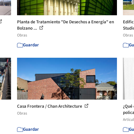
Planta de Tratamiento "De Desechos a Energía" en
Edific
Bolzano ...
Studio
Obras
Obras
Guardar
Gu
Casa Frontera / Chan Architecture
¿Qué 
polic
Obras
Artícu
Guardar
Gu