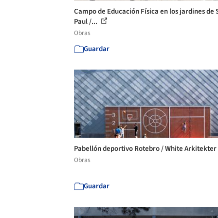
Campo de Educación Física en los jardines de 
Paul /...
Obras
Guardar
Pabellón deportivo Rotebro / White Arkitekter
Obras
Guardar