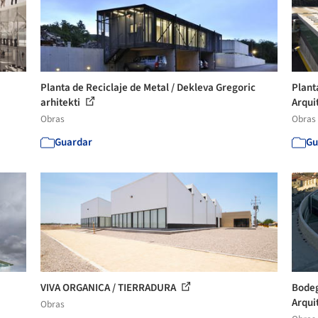
Planta de Reciclaje de Metal / Dekleva Gregoric
Plant
arhitekti
Arquit
Obras
Obras
Guardar
Gu
VIVA ORGANICA / TIERRADURA
Bodeg
Arquit
Obras