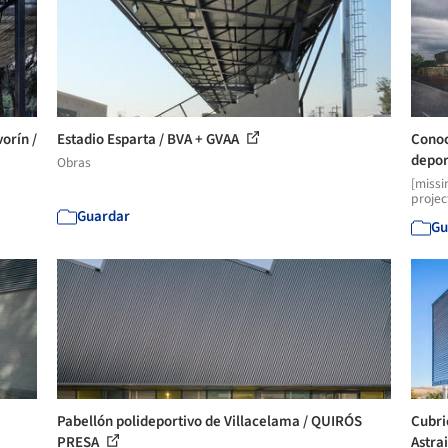
orín /
Estadio Esparta / BVA + GVAA
Conoc
deport
Obras
[missi
projec
Guardar
Gu
Pabellón polideportivo de Villacelama / QUIRÓS
Cubri
PRESA
Astrai