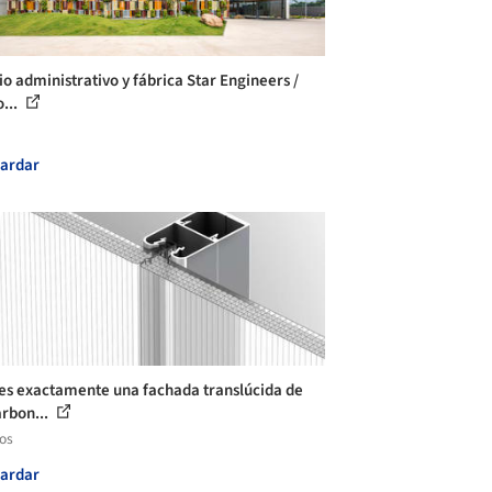
io administrativo y fábrica Star Engineers /
...
ardar
es exactamente una fachada translúcida de
arbon...
los
ardar