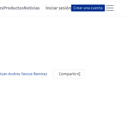
es
Productos
Noticias
Iniciar sesión
Crear una cuenta
 Juan Andres Yancce Ramirez
Compartir