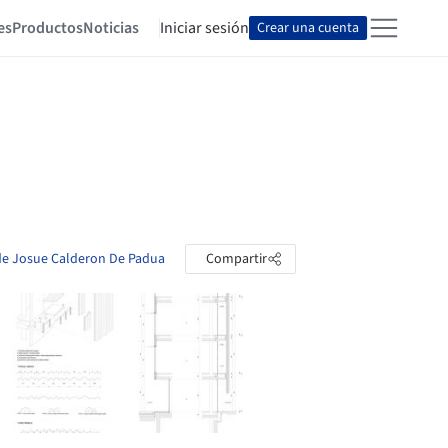
es
Productos
Noticias
Iniciar sesión
Crear una cuenta
 de Josue Calderon De Padua
Compartir