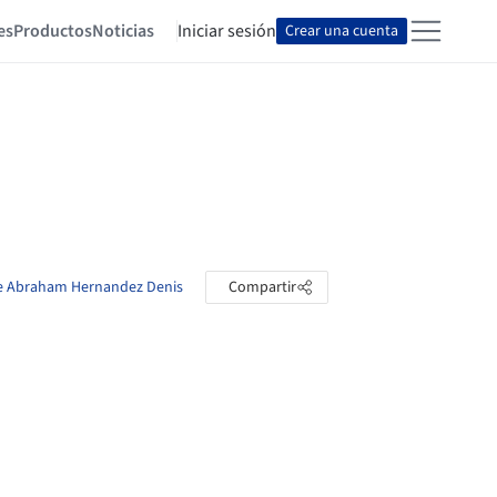
es
Productos
Noticias
Iniciar sesión
Crear una cuenta
ose Abraham Hernandez Denis
Compartir