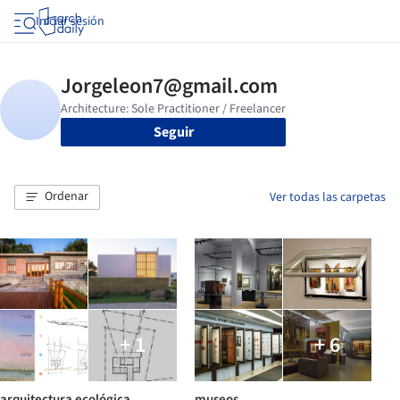
Iniciar sesión
Seguir
Ordenar
Ver todas las carpetas
+ 1
+ 6
arquitectura ecológica
museos