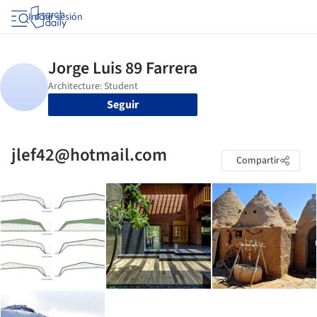
Iniciar sesión
Seguir
jlef42@hotmail.com
Compartir