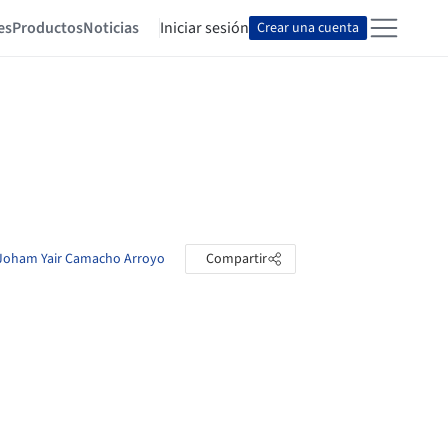
es
Productos
Noticias
Iniciar sesión
Crear una cuenta
e Joham Yair Camacho Arroyo
Compartir