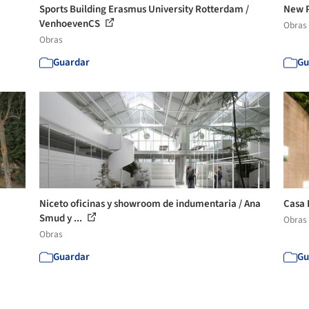
Sports Building Erasmus University Rotterdam /
New P
VenhoevenCS
Obras
Obras
Guardar
Gu
Niceto oficinas y showroom de indumentaria / Ana
Casa 
Smud y ...
Obras
Obras
Guardar
Gu