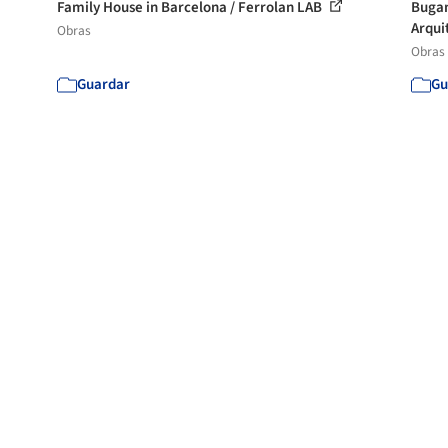
Family House in Barcelona / Ferrolan LAB
Bugam
Arqui
Obras
Obras
Guardar
Gu