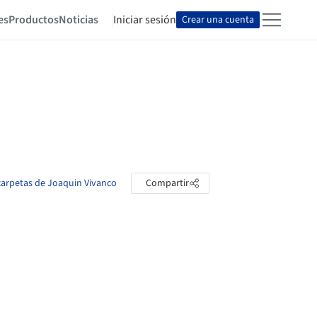
es
Productos
Noticias
Iniciar sesión
Crear una cuenta
 carpetas de Joaquin Vivanco
Compartir