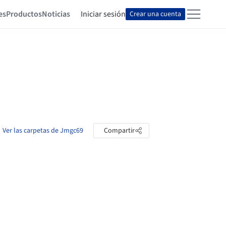
es
Productos
Noticias
Iniciar sesión
Crear una cuenta
Ver las carpetas de Jmgc69
Compartir