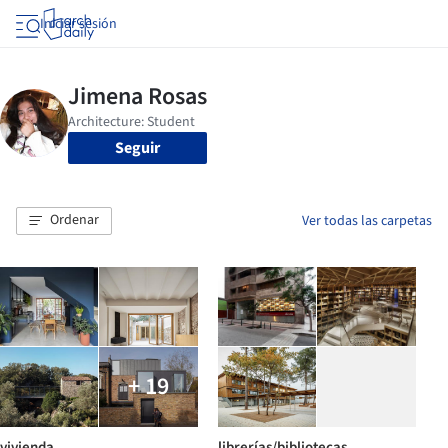
Iniciar sesión
Seguir
Ordenar
Ver todas las carpetas
+ 19
vivienda
librerías/bibliotecas