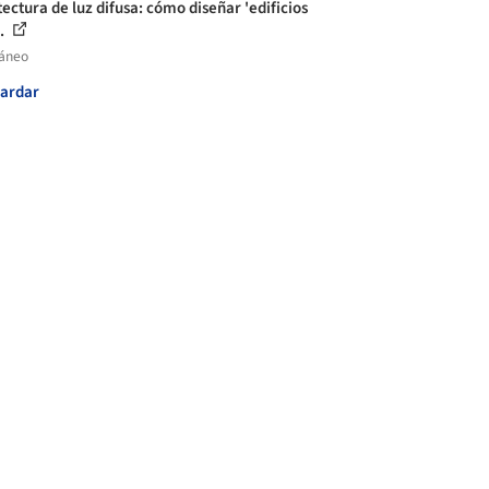
tectura de luz difusa: cómo diseñar 'edificios
..
láneo
ardar