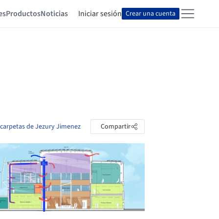
es
Productos
Noticias
Iniciar sesión
Crear una cuenta
s carpetas de Jezury Jimenez
Compartir