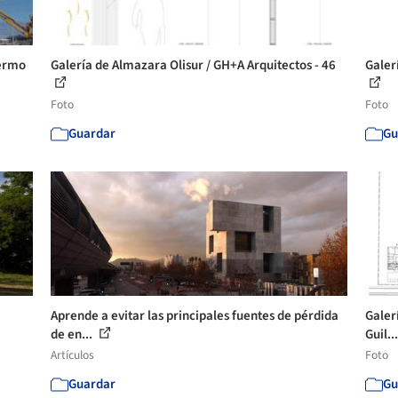
lermo
Galería de Almazara Olisur / GH+A Arquitectos - 46
Galer
Foto
Foto
Guardar
Gu
Aprende a evitar las principales fuentes de pérdida
Galer
de en...
Guil..
Artículos
Foto
Guardar
Gu