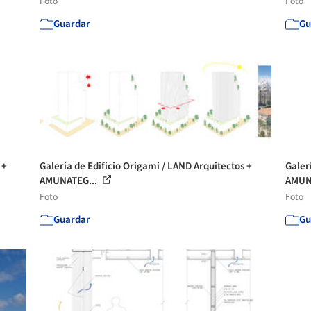
Foto
Foto
Guardar
Gu
 +
Galería de Edificio Origami / LAND Arquitectos +
Galer
AMUNATEG...
AMUN
Foto
Foto
Guardar
Gu