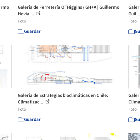
lermo
Galería de Ferretería O´Higgins / GH+A | Guillermo
Galer
Hevia ...
Guil..
Foto
Foto
Guardar
Gu
Galería de Estrategias bioclimáticas en Chile:
Galer
Climatizac...
Clima
Foto
Foto
Guardar
Gu