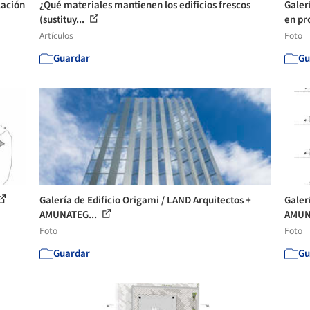
lación
¿Qué materiales mantienen los edificios frescos
Galer
(sustituy...
en pro
Artículos
Foto
Guardar
Gu
Galería de Edificio Origami / LAND Arquitectos +
Galer
AMUNATEG...
AMUN
Foto
Foto
Guardar
Gu