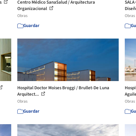
ts
Centro Médico SanaSalud / Arquitectura
SALA 
Organizacional
Diseñ
Obras
Obras
Guardar
Gu
Hospital Doctor Moises Broggi / Brullet-De Luna
Hospi
Arquitect...
Aguile
Obras
Obras
Guardar
Gu