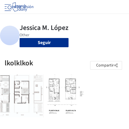
Iniciar sesión
Seguir
lkolklkok
Compartir