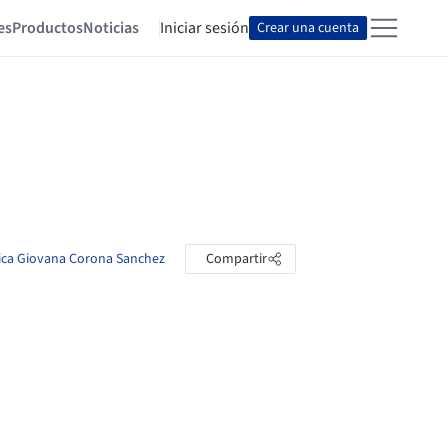
es
Productos
Noticias
Iniciar sesión
Crear una cuenta
sica Giovana Corona Sanchez
Compartir