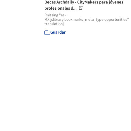
Becas Archdaily - CityMakers para jóvenes
profesionales d...
[missing "es-
MX.jslibrary.bookmarks_meta_type.opportunities"
translation]
Guardar