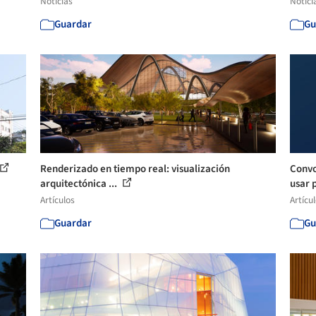
Noticias
Notici
Guardar
Gu
Renderizado en tiempo real: visualización
Convo
arquitectónica ...
usar p
Artículos
Artícu
Guardar
Gu