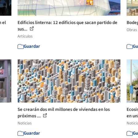
n el
Edificios linterna: 12 edificios que sacan partido de
Bodeg
sus...
Obras
Artículos
Guardar
Gu
Se crearán dos mil millones de viviendas en los
Ecosi
próximos ...
en uni
Noticias
Notici
Guardar
Gu