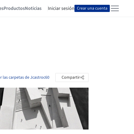
es
Productos
Noticias
Iniciar sesión
Crear una cuenta
r las carpetas de Jcastroc60
Compartir