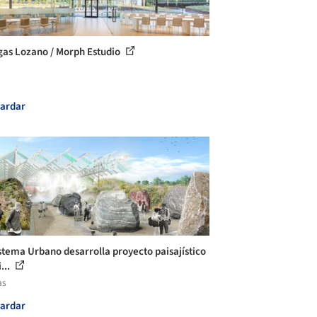
as Lozano / Morph Estudio
ardar
stema Urbano desarrolla proyecto paisajístico
...
as
ardar