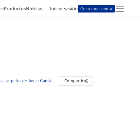
es
Productos
Noticias
Iniciar sesión
Crear una cuenta
las carpetas de Javier Gamiz
Compartir