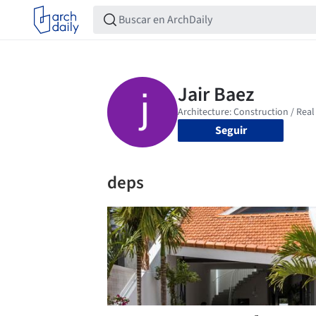
Seguir
deps