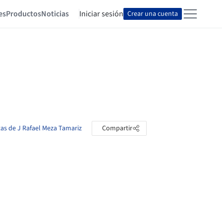
es
Productos
Noticias
Iniciar sesión
Crear una cuenta
tas de J Rafael Meza Tamariz
Compartir