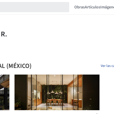
Obras
Artículos
Imágen
L (MÉXICO)
Ver las c