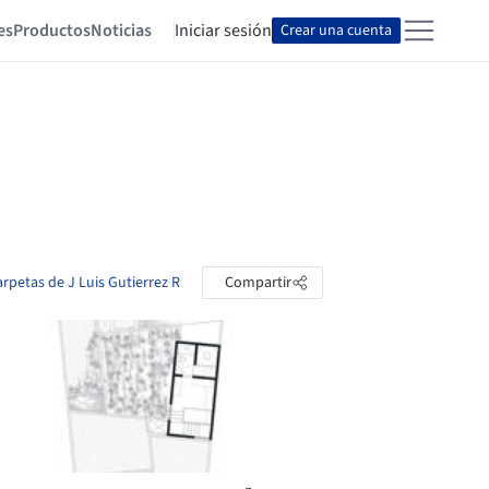
es
Productos
Noticias
Iniciar sesión
Crear una cuenta
arpetas de J Luis Gutierrez R
Compartir