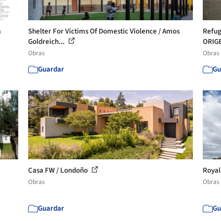
a
Shelter For Victims Of Domestic Violence / Amos
Refug
Goldreich...
ORIGE
Obras
Obras
Guardar
Gu
Casa FW / Londoño
Royal
Obras
Obras
Guardar
Gu