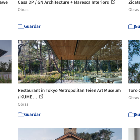
rawe
Casa DP / GN Architecture + Maresca Interiors
Zicat
Obras
Obras
Guardar
Gu
Restaurant in Tokyo Metropolitan Teien Art Museum
Toro 
/ KUME ...
Obras
Obras
Guardar
Gu